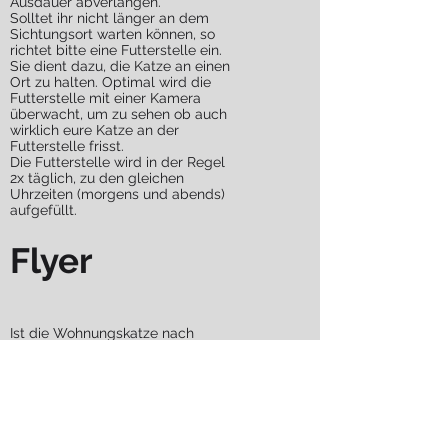
Ausdauer abverlangen.
Solltet ihr nicht länger an dem
Sichtungsort warten können, so
richtet bitte eine Futterstelle ein.
Sie dient dazu, die Katze an einen
Ort zu halten. Optimal wird die
Futterstelle mit einer Kamera
überwacht, um zu sehen ob auch
wirklich eure Katze an der
Futterstelle frisst.
Die Futterstelle wird in der Regel
2x täglich, zu den gleichen
Uhrzeiten (morgens und abends)
aufgefüllt.
Flyer
Ist die Wohnungskatze nach
einigen Stunden noch nicht wieder
zurück, sind Flyer unumgänglich
und sehr wichtig!
Die Anzahl der aufgehängten Flyer
ist ein weiteres wichtiges Kriterium.
Bitte hängt mindestens 300 bis
500 Stück im Umkreis von 2 bis 3