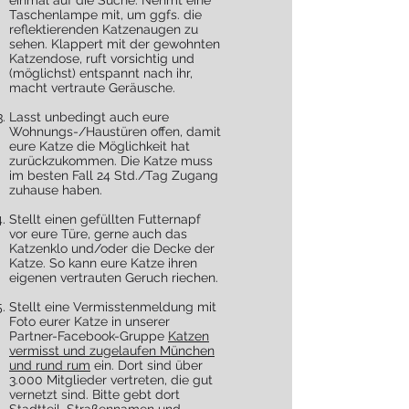
einmal auf die Suche. Nehmt eine
Taschenlampe mit, um ggfs. die
reflektierenden Katzenaugen zu
sehen. Klappert mit der gewohnten
Katzendose, ruft vorsichtig und
(möglichst) entspannt nach ihr,
macht vertraute Geräusche
.
Lasst unbedingt auch eure
Wohnungs-/Haustüren offen, damit
eure Katze die Möglichkeit hat
zurückzukommen. Die Katze muss
im besten Fall 24 Std./Tag Zugang
zuhause haben.
Stellt einen gefüllten Futternapf
vor eure Türe, gerne auch das
Katzenklo und/oder die Decke der
Katze. So kann eure Katze ihren
eigenen vertrauten Geruch riechen.
Stellt eine Vermisstenmeldung mit
Foto eurer Katze in unserer
Partner-Facebook-Gruppe
Katzen
vermisst und zugelaufen München
und rund rum
ein. Dort sind über
3.000 Mitglieder vertreten, die gut
vernetzt sind. Bitte gebt dort