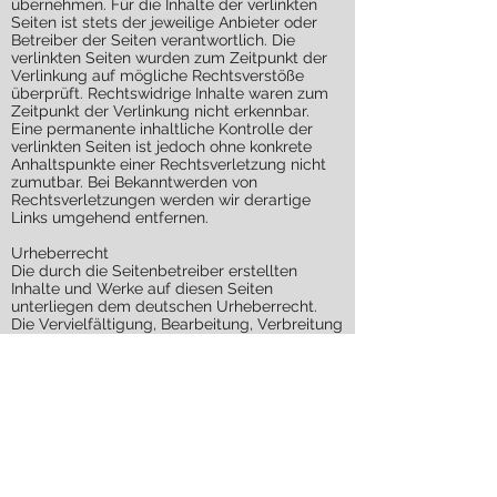
übernehmen. Für die Inhalte der verlinkten
Seiten ist stets der jeweilige Anbieter oder
Betreiber der Seiten verantwortlich. Die
verlinkten Seiten wurden zum Zeitpunkt der
Verlinkung auf mögliche Rechtsverstöße
überprüft. Rechtswidrige Inhalte waren zum
Zeitpunkt der Verlinkung nicht erkennbar.
Eine permanente inhaltliche Kontrolle der
verlinkten Seiten ist jedoch ohne konkrete
Anhaltspunkte einer Rechtsverletzung nicht
zumutbar. Bei Bekanntwerden von
Rechtsverletzungen werden wir derartige
Links umgehend entfernen.
Urheberrecht
Die durch die Seitenbetreiber erstellten
Inhalte und Werke auf diesen Seiten
unterliegen dem deutschen Urheberrecht.
Die Vervielfältigung, Bearbeitung, Verbreitung
und jede Art der Verwertung außerhalb der
Grenzen des Urheberrechtes bedürfen der
schriftlichen Zustimmung des jeweiligen
Autors bzw. Erstellers. Downloads und Kopien
dieser Seite sind nur für den privaten, nicht
kommerziellen Gebrauch gestattet. Soweit
die Inhalte auf dieser Seite nicht vom
Betreiber erstellt wurden, werden die
Urheberrechte Dritter beachtet. Insbesondere