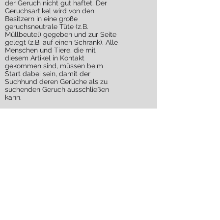
der Geruch nicht gut haftet. Der
Geruchsartikel wird von den
Besitzern in eine große
geruchsneutrale Tüte (z.B.
Müllbeutel) gegeben und zur Seite
gelegt (z.B. auf einen Schrank). Alle
Menschen und Tiere, die mit
diesem Artikel in Kontakt
gekommen sind, müssen beim
Start dabei sein, damit der
Suchhund deren Gerüche als zu
suchenden Geruch ausschließen
kann.
Achtung! Es gibt viele
Hundebesitzer, die privat mit ihren
Hunden trailen. Diese Hunde sind in
der Regel nicht ausreichend
ausgebildet! Auch sind
Einsatzerfahrung, Einsatztaktik usw.
immens wichtig. Unser Team
verfügt über professionell
ausgebildete Suchhunde und
Hundeführer, die gegen eine
geringe
Aufwandsentschädigung
in
den Einsatz gehen.