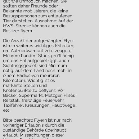
gut wie unmöglich machen. Sie
sollten daher Freunde oder
Bekannte mobilisieren, die keine
Bezugspersonen zum entlaufenen
Tier darstellen. Ausnahme: Auf der
HWS-Strecke können auch die
Besitzer flyern.
Die Anzahl der aufgehängten Flyer
ist ein weiteres wichtiges Kriterium,
um Aufmerksamkeit zu erzeugen.
Mehrere hundert Stück großflächig
um das Entlaufgebiet (ggf. auch
Sichtungsgebiet) sind Minimum
nötig, auf dem Land noch mehr in
einem Radius von mehreren
Kilometern. Wichtig ist es
markante Stellen und
Knotenpunkte zu beflyern: Vor
Bäcker, Supermarkt, Metzger, Frisör,
Reitstall, freiwillige Feuerwehr,
Taxifahrer, Kreuzungen, Hauptwege
etc.
Bitte beachtet: Flyern ist nur nach
vorheriger Erlaubnis durch die
zuständige Behörde überhaupt
erlaubt. Missachtungen dieser